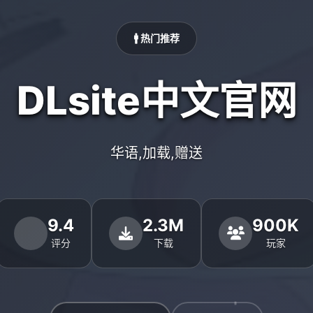
🚹 热门推荐
DLsite中文官网
华语,加载,赠送
9.4
2.3M
900K
评分
下载
玩家