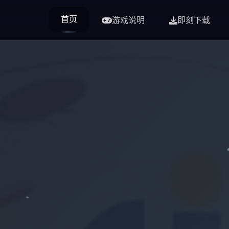
首页
游戏说明
即刻下载